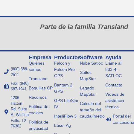
Parte de la familia Transland
Empresa
Productos
Software
Ayuda
Quiénes
Falcon y
Nube Satloc
Llame al
(800) 388-
somos
Falcon Pro
833-4-
Satloc
2511
GPS
SATLOC
Transland
MapStar
Fax: (940)
Bantam 2
Contacto
Boquillas CP
Legado
687-1941
GPS
MapStar
Vídeos de
Recursos
1206
GPS LiteStar
asistencia
Hatton
Cálculo del
Política de
IV
técnica
Rd, Suite
tamaño del
cookies
A, Wichita
IntelliFlow 3
caudalímetro
Portal del
Falls, TX
Política de
concesiona
Láser Ag
76302
privacidad