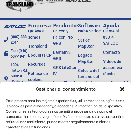
Empresa
Productos
Software
Ayuda
Quiénes
Falcon y
Nube Satloc
Llame al
(800) 388-
somos
Falcon Pro
833-4-
Satloc
2511
GPS
SATLOC
Transland
MapStar
Fax: (940)
Bantam 2
Contacto
Boquillas CP
Legado
687-1941
GPS
MapStar
Vídeos de
Recursos
1206
GPS LiteStar
asistencia
Hatton Rd,
Cálculo del
Política de
IV
técnica
Suite A,
tamaño del
cookies
Wichita
IntelliFlow 3
caudalímetro
Portal del
Falls, TX
Política de
Gestionar el consentimiento
concesiona
Láser Ag
76302
privacidad
Barras de
Para proporcionar las mejores experiencias, utilizamos tecnologías como
las cookies para almacenar y/o acceder a la información del dispositivo.
luces L8 / H8
Consentir estas tecnologías nos permitirá procesar datos como el
Productos
comportamiento de navegación o IDs únicos en este sitio. No consentir o
retirar el consentimiento, puede afectar negativamente a ciertas
antiguos
características y funciones.