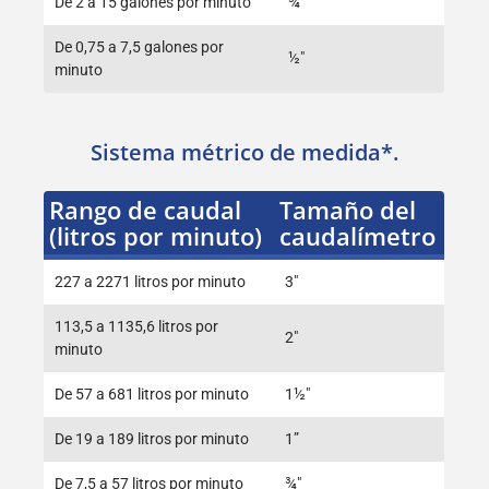
De 2 a 15 galones por minuto
¾"
De 0,75 a 7,5 galones por
½"
minuto
Sistema métrico de medida*.
Rango de caudal
Tamaño del
(litros por minuto)
caudalímetro
227 a 2271 litros por minuto
3″
113,5 a 1135,6 litros por
2″
minuto
De 57 a 681 litros por minuto
1½"
De 19 a 189 litros por minuto
1”
De 7,5 a 57 litros por minuto
¾"