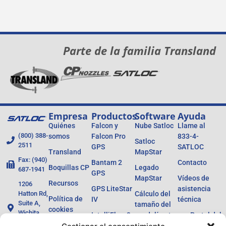
Parte de la familia Transland
Empresa
Productos
Software
Ayuda
Quiénes
Falcon y
Nube Satloc
Llame al
(800) 388-
somos
Falcon Pro
833-4-
Satloc
2511
GPS
SATLOC
Transland
MapStar
Fax: (940)
Bantam 2
Contacto
Boquillas CP
Legado
687-1941
GPS
MapStar
Vídeos de
Recursos
1206
GPS LiteStar
asistencia
Hatton Rd,
Cálculo del
Política de
IV
técnica
Suite A,
tamaño del
cookies
Wichita
IntelliFlow 3
caudalímetro
Portal del
Falls, TX
Política de
concesiona