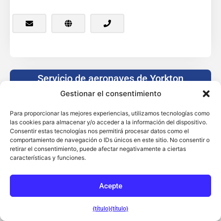
Servicio de aeronaves de Yorkton
Saskatchewan,
Canadá
Gestionar el consentimiento
Para proporcionar las mejores experiencias, utilizamos tecnologías como
las cookies para almacenar y/o acceder a la información del dispositivo.
Consentir estas tecnologías nos permitirá procesar datos como el
La mayor instalación de asistencia para
comportamiento de navegación o IDs únicos en este sitio. No consentir o
aeronaves agrícolas de Canadá. Distribuidor de
retirar el consentimiento, puede afectar negativamente a ciertas
Satloc GPS con más de 30 años de experiencia
características y funciones.
en servicios de mantenimiento, repuestos y
suministros para pilotos desde el Aeropuerto
Acepte
Regional de Yorkton, Saskatchewan.
{título}
{título}
Español