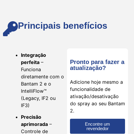
Principais benefícios
Integração
Pronto para fazer a
perfeita
–
atualização?
Funciona
diretamente com o
Adicione hoje mesmo a
Bantam 2 e o
funcionalidade de
IntelliFlow™
ativação/desativação
(Legacy, IF2 ou
do spray ao seu Bantam
IF3)
2.
Precisão
aprimorada
–
Encontre um
revendedor
Controle de