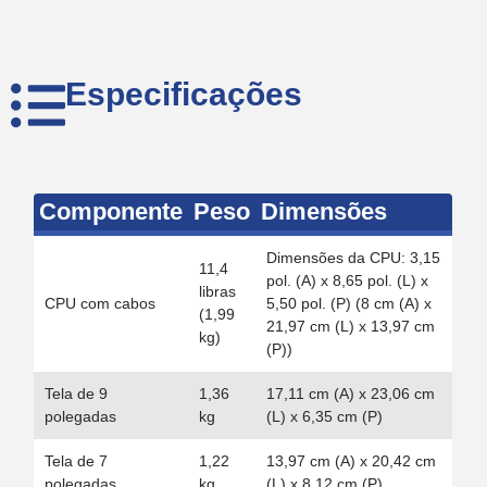
Especificações
Componente
Peso
Dimensões
Dimensões da CPU: 3,15
11,4
pol. (A) x 8,65 pol. (L) x
libras
CPU com cabos
5,50 pol. (P) (8 cm (A) x
(1,99
21,97 cm (L) x 13,97 cm
kg)
(P))
Tela de 9
1,36
17,11 cm (A) x 23,06 cm
polegadas
kg
(L) x 6,35 cm (P)
Tela de 7
1,22
13,97 cm (A) x 20,42 cm
polegadas
kg
(L) x 8,12 cm (P)