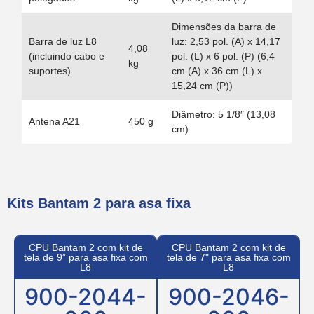
Dimensões da barra de
Barra de luz L8
luz: 2,53 pol. (A) x 14,17
4,08
(incluindo cabo e
pol. (L) x 6 pol. (P) (6,4
kg
suportes)
cm (A) x 36 cm (L) x
15,24 cm (P))
Diâmetro: 5 1/8″ (13,08
Antena A21
450 g
cm)
Kits Bantam 2 para asa fixa
CPU Bantam 2 com kit de
CPU Bantam 2 com kit de
tela de 9” para asa fixa com
tela de 7" para asa fixa com
L8
L8
900-2044-
900-2046-