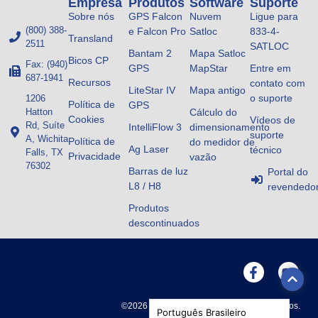
Empresa
Produtos
Software
Suporte
Sobre nós
GPS Falcon
Nuvem
Ligue para
(800) 388-
e Falcon Pro
Satloc
833-4-
Transland
2511
SATLOC
Bantam 2
Mapa Satloc
Bicos CP
Fax: (940)
GPS
MapStar
Entre em
687-1941
Recursos
contato com
LiteStar IV
Mapa antigo
o suporte
1206
Política de
GPS
Hatton
Cálculo do
Cookies
Vídeos de
Rd, Suíte
IntelliFlow 3
dimensionamento
suporte
A, Wichita
Política de
do medidor de
Ag Laser
técnico
Falls, TX
Privacidade
vazão
76302
Barras de luz
Portal do
L8 / H8
revendedo
Produtos
descontinuados
©2026 SATLOC. Todos os direitos reservados.
Português Brasileiro