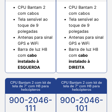
CPU Bantam 2
CPU Bantam 2
com cabos
com cabos
Tela sensível ao
Tela sensível ao
toque de 9
toque de 9
polegadas
polegadas
Antenas para sinal
Antenas para sinal
GPS e WiFi
GPS e WiFi
Barra de luz H8
Barra de luz H8
com
cabo
com
cabo
instalado à
instalado à
ESQUERDA
DIREITA
CPU Bantam 2 com kit de
CPU Bantam 2 com kit de
tela de 7” com H8 para
tela de 7" com H8 para
helicópteros
helicópteros
900-2046-
900-2046-
111
101