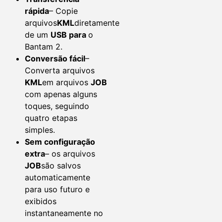
rápida
– Copie
arquivos
KML
diretamente
de um
USB para
o
Bantam 2.
Conversão fácil
–
Converta arquivos
KML
em arquivos
JOB
com apenas alguns
toques, seguindo
quatro etapas
simples.
Sem configuração
extra
– os arquivos
JOB
são salvos
automaticamente
para uso futuro e
exibidos
instantaneamente no