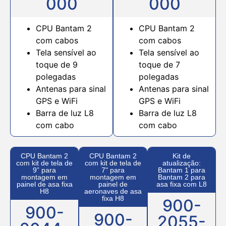
000
000
CPU Bantam 2
CPU Bantam 2
com cabos
com cabos
Tela sensível ao
Tela sensível ao
toque de 9
toque de 7
polegadas
polegadas
Antenas para sinal
Antenas para sinal
GPS e WiFi
GPS e WiFi
Barra de luz L8
Barra de luz L8
com cabo
com cabo
CPU Bantam 2
CPU Bantam 2
Kit de
com kit de tela de
com kit de tela de
atualização:
9” para
7" para
Bantam 1 para
montagem em
montagem em
Bantam 2 para
painel de asa fixa
painel de
asa fixa com L8
H8
aeronaves de asa
fixa H8
900-
900-
900-
2055-