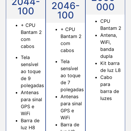
2044-
2046-
000
100
100
CPU
+ CPU
Bantam 2
+ CPU
Bantam 2
Antena,
Bantam 2
com
WiFi,
com
cabos
banda
cabos
dupla
Tela
Tela
Kit barra
sensível
sensível
de luz L8
ao toque
ao toque
Cabo
de 9
de 7
para
polegadas
polegadas
barra de
Antenas
Antenas
luzes
para sinal
para sinal
GPS e
GPS e
WiFi
WiFi
Barra de
Barra de
luz H8