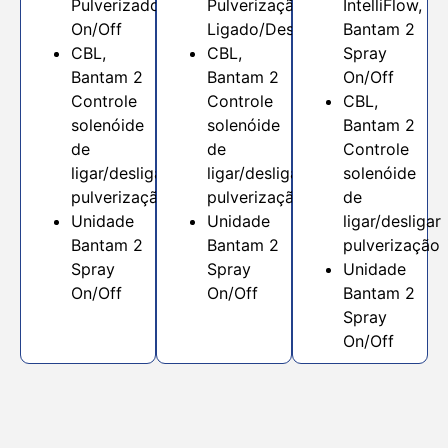
Pulverizador
Pulverização
IntelliFlow,
On/Off
Ligado/Desligado
Bantam 2
CBL,
CBL,
Spray
Bantam 2
Bantam 2
On/Off
Controle
Controle
CBL,
solenóide
solenóide
Bantam 2
de
de
Controle
ligar/desligar
ligar/desligar
solenóide
pulverização
pulverização
de
Unidade
Unidade
ligar/desligar
Bantam 2
Bantam 2
pulverização
Spray
Spray
Unidade
On/Off
On/Off
Bantam 2
Spray
On/Off