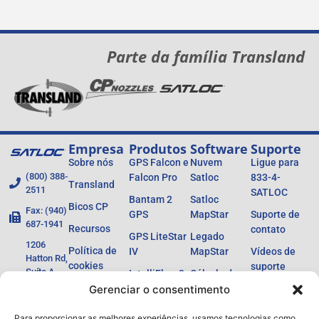
Parte da família Transland
Empresa
Produtos
Software
Suporte
Sobre nós
GPS Falcon e
Nuvem
Ligue para
(800) 388-
Falcon Pro
Satloc
833-4-
Transland
2511
SATLOC
Bantam 2
Satloc
Bicos CP
Fax: (940)
GPS
MapStar
Suporte de
687-1941
Recursos
contato
GPS LiteStar
Legado
1206
Política de
IV
MapStar
Vídeos de
Hatton Rd,
cookies
suporte
Suíte A,
IntelliFlow 3
Cálculo do
técnico
Wichita
Política de
Gerenciar o consentimento
dimensionamento
Ag Laser
Falls, TX
privacidade
do medidor de
Portal do
76302
Barras de luz
Para proporcionar as melhores experiências, usamos tecnologias como
vazão
revendedo